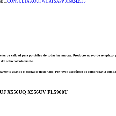
CONSULTA AQUI WHATSAPP 3160242535
ías de calidad para portátiles de todas las marcas. Producto nuevo de remplazo pa
n del sobrecalentamiento.
olamente usando el cargador designado. Por favor, asegúrese de comprobar la compati
UJ X556UQ X556UV FL5900U