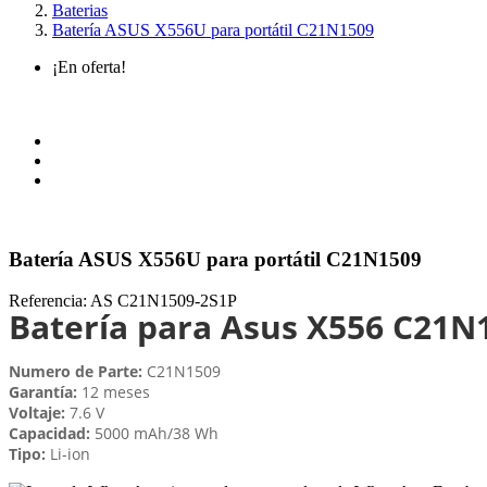
Baterias
Batería ASUS X556U para portátil C21N1509
¡En oferta!
Batería ASUS X556U para portátil C21N1509
Referencia:
AS C21N1509-2S1P
Batería para Asus X556 C21N
Numero de Parte:
C21N1509
Garantía:
12 meses
Voltaje:
7.6 V
Capacidad:
5000 mAh/38 Wh
Tipo:
Li-ion