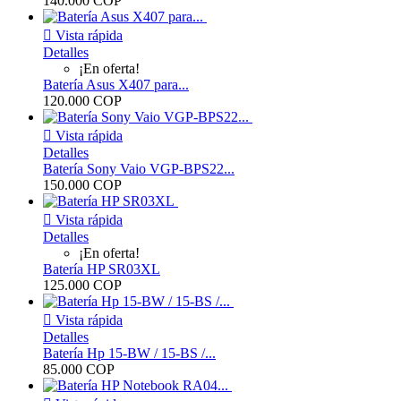
140.000 COP

Vista rápida
Detalles
¡En oferta!
Batería Asus X407 para...
120.000 COP

Vista rápida
Detalles
Batería Sony Vaio VGP-BPS22...
150.000 COP

Vista rápida
Detalles
¡En oferta!
Batería HP SR03XL
125.000 COP

Vista rápida
Detalles
Batería Hp 15-BW / 15-BS /...
85.000 COP