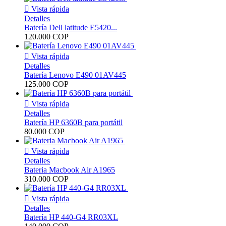

Vista rápida
Detalles
Batería Dell latitude E5420...
120.000 COP

Vista rápida
Detalles
Batería Lenovo E490 01AV445
125.000 COP

Vista rápida
Detalles
Batería HP 6360B para portátil
80.000 COP

Vista rápida
Detalles
Bateria Macbook Air A1965
310.000 COP

Vista rápida
Detalles
Batería HP 440-G4 RR03XL