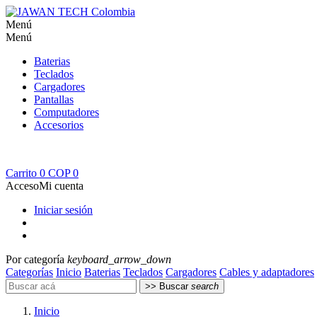
Menú
Menú
Baterias
Teclados
Cargadores
Pantallas
Computadores
Accesorios
Carrito
0 COP
0
Acceso
Mi cuenta
Iniciar sesión
Por categoría
keyboard_arrow_down
Categorías
Inicio
Baterias
Teclados
Cargadores
Cables y adaptadores
>> Buscar
search
Inicio