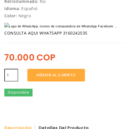
Retroiluminado:
No
Idioma:
Español
Color:
Negro
CONSULTA AQUI WHATSAPP 3160242535
70.000 COP
.
AÑADIR AL CARRITO
Disponible
Descripción
Detalles Del Producto