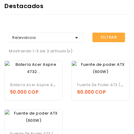
Destacados

FILTRAR
Relevancia
Mostrando 1-3 de 3 artículo(s)
B
Atería Acer Aspire 4732...
F
Uente De Poder ATX (600W)
50.000 COP
60.000 COP
F
Uente De Poder ATX (600W)