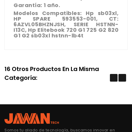
Garantía: 1 año.
Modelos Compatibles: Hp sb03xl,
HP SPARE 593553-001, CT:
6AZVL05BHZNJSH, SERIE HSTNN-
I13C, Hp Elitebook 720 G1 725 G2 820
G1 G2 sb03xl hstnn-lb4t
16 Otros Productos En La Misma
Categoría:
Somos tu aliado de tecnología, buscamos innovar en