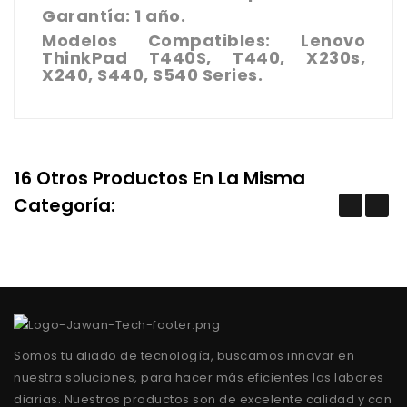
Garantía: 1 año.
Modelos Compatibles: Lenovo
ThinkPad T440S, T440, X230s,
X240, S440, S540 Series.
16 Otros Productos En La Misma
Categoría:
Somos tu aliado de tecnología, buscamos innovar en
nuestra soluciones, para hacer más eficientes las labores
diarias. Nuestros productos son de excelente calidad y con