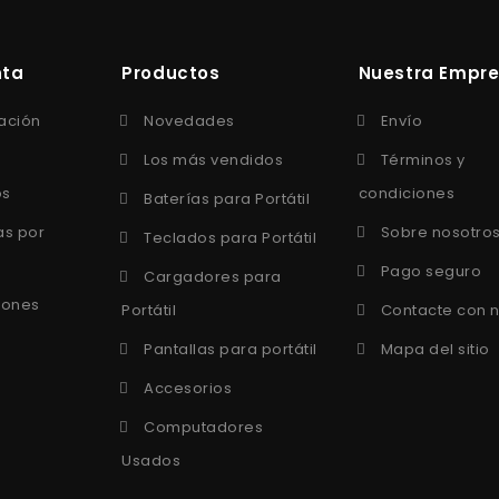
nta
Productos
Nuestra Empr
ación
Novedades
Envío
Los más vendidos
Términos y
os
condiciones
Baterías para Portátil
as por
Sobre nosotro
Teclados para Portátil
Pago seguro
Cargadores para
iones
Portátil
Contacte con 
Pantallas para portátil
Mapa del sitio
Accesorios
Computadores
Usados