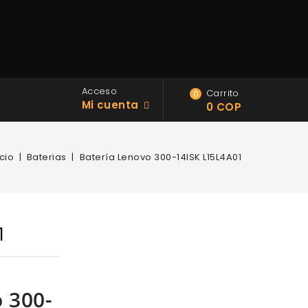
Acceso
Carrito
0
Mi cuenta
0 COP
icio
Baterias
Batería Lenovo 300-14ISK L15L4A01
1
o 300-