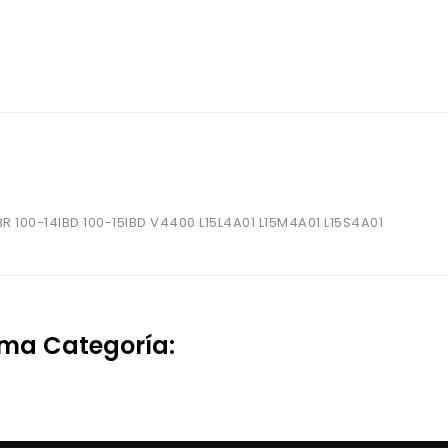
 100-14IBD 100-15IBD V4400 L15L4A01 L15M4A01 L15S4A01
sma Categoría: